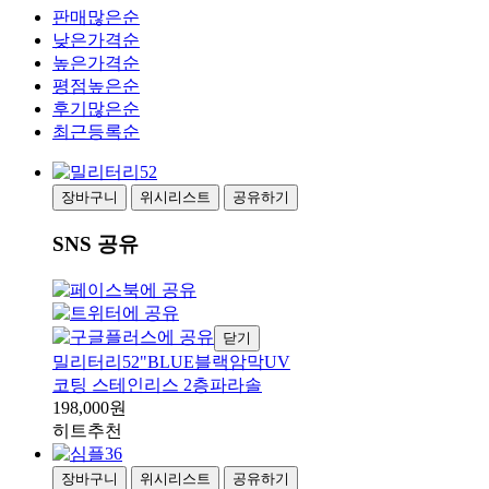
판매많은순
낮은가격순
높은가격순
평점높은순
후기많은순
최근등록순
장바구니
위시리스트
공유하기
SNS 공유
닫기
밀리터리52"BLUE블랙암막UV
코팅 스테인리스 2층파라솔
198,000원
히트
추천
장바구니
위시리스트
공유하기