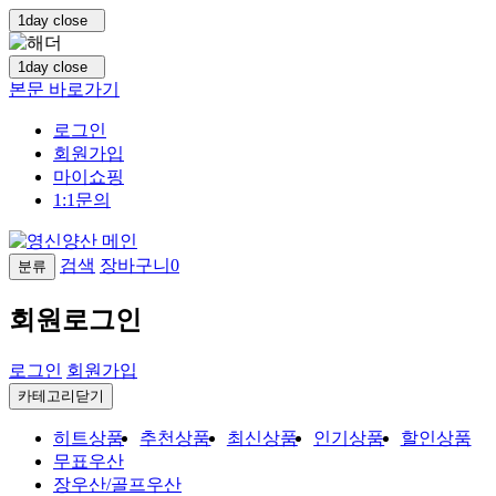
1day close
1day close
본문 바로가기
로그인
회원가입
마이쇼핑
1:1문의
검색
장바구니
0
분류
회원로그인
로그인
회원가입
카테고리닫기
히트상품
추천상품
최신상품
인기상품
할인상품
무표우산
장우산/골프우산