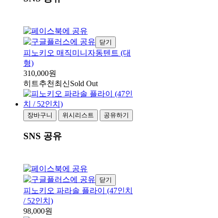
닫기
피노키오 매직미니자동텐트 (대
형)
310,000원
히트
추천
최신
Sold Out
장바구니
위시리스트
공유하기
SNS 공유
닫기
피노키오 파라솔 플라이 (47인치
/ 52인치)
98,000원