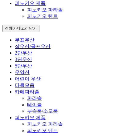
피노키오 제품
피노키오 파라솔
피노키오 텐트
전체카테고리
닫기
무표우산
장우산/골프우산
2단우산
3단우산
5단우산
우양산
어린이 우산
타올모음
카페파라솔
파라솔
테이블
부속품/소모품
피노키오 제품
피노키오 파라솔
피노키오 텐트