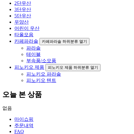
2단우산
3단우산
5단우산
우양산
어린이 우산
타올모음
카페파라솔
카페파라솔 하위분류 열기
파라솔
테이블
부속품/소모품
피노키오 제품
피노키오 제품 하위분류 열기
피노키오 파라솔
피노키오 텐트
오늘 본 상품
없음
마이쇼핑
주문내역
FAQ