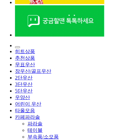
히트상품
추천상품
무표우산
장우산/골프우산
2단우산
3단우산
5단우산
우양산
어린이 우산
타올모음
카페파라솔
파라솔
테이블
부속품/소모품