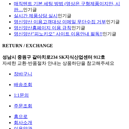
매직텐트 기본 세팅 방법 (영상은 구형제품이지만, 시
판…
인기글
실시간 제품상담 실시
인기글
영신양산 이용고객대상 이메일 무단수집 거부
인기글
영신양산홈페이지 이용 규칙
인기글
영신양산"피노키오" 사이트 이용안내 필독!!
인기글
RETURN / EXCHANGE
성남시 중원구 갈마치로234 SK지식산업센터 912호
자세한 교환·반품절차 안내는 상품하단을 참고해주세요
장바구니
배송조회
1:1문의
주문조회
홈으로
회사소개
이용약관